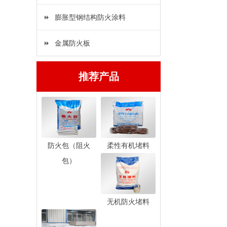
膨胀型钢结构防火涂料
金属防火板
推荐产品
防火包（阻火
柔性有机堵料
包）
无机防火堵料