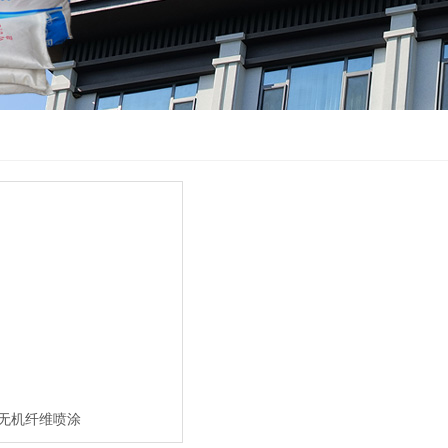
无机纤维喷涂