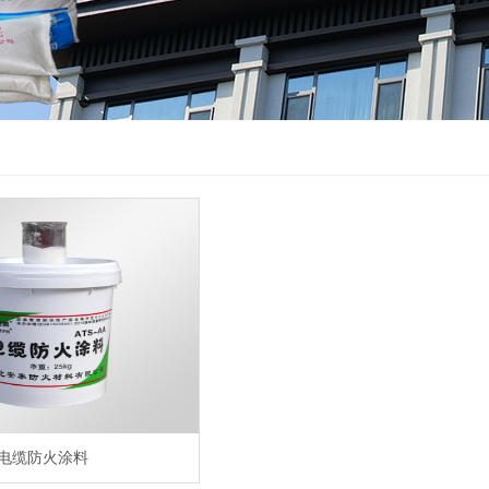
电缆防火涂料