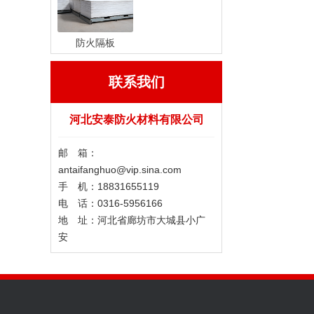
防火隔板
联系我们
河北安泰防火材料有限公司
邮 箱：
antaifanghuo@vip.sina.com
手 机：18831655119
电 话：0316-5956166
地 址：河北省廊坊市大城县小广
安