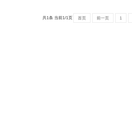
共1条 当前1/1页
首页
前一页
1