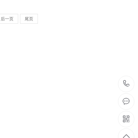
后一页
尾页