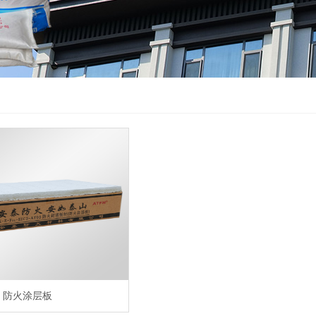
防火涂层板