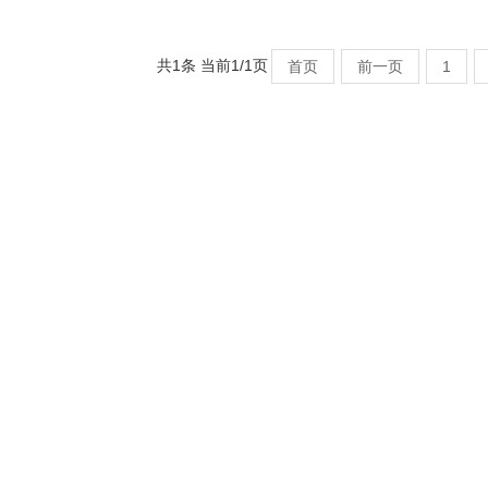
共1条 当前1/1页
首页
前一页
1